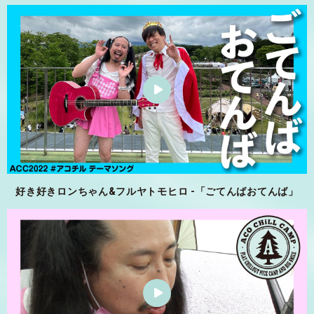
好き好きロンちゃん&フルヤトモヒロ -「ごてんばおてんば」