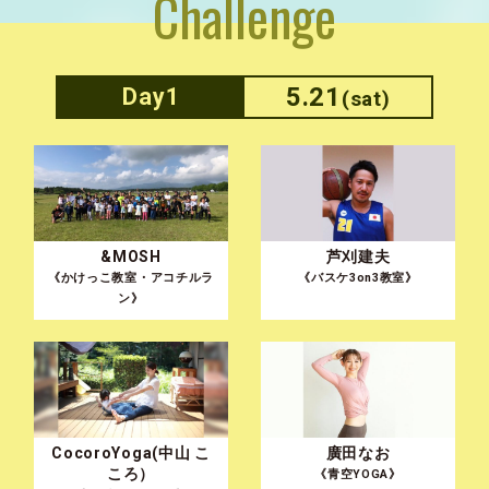
Challenge
5.21
Day1
(sat)
&MOSH
芦刈建夫
《かけっこ教室・アコチルラ
《バスケ3on3教室》
ン》
CocoroYoga(中山 こ
廣田なお
ころ）
《青空YOGA》