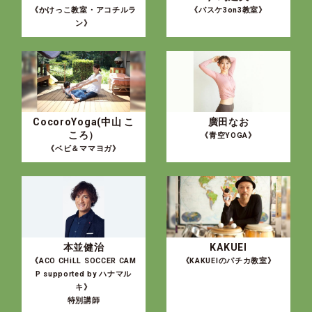
《かけっこ教室・アコチルラ
《バスケ3on3教室》
ン》
CocoroYoga(中山 こ
廣田なお
ころ）
《青空YOGA》
《ベビ＆ママヨガ》
本並健治
KAKUEI
《ACO CHiLL SOCCER CAM
《KAKUEIのパチカ教室》
P supported by ハナマル
キ》
特別講師