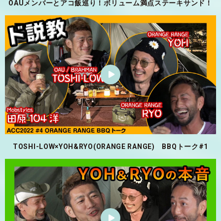
OAUメンバーとアコ飯巡り！ボリューム満点ステーキサンド！
TOSHI-LOW×YOH&RYO(ORANGE RANGE) BBQトーク#1