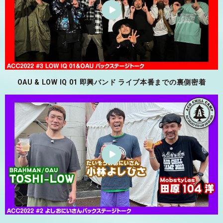
OAU & LOW IQ 01 即興バンド ライブ本番までの裏側密着