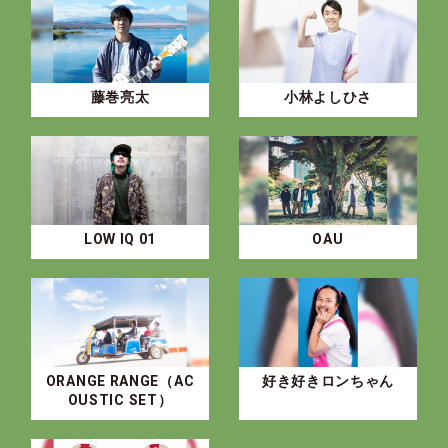
藤巻亮太
小林よしひさ
LOW IQ 01
OAU
ORANGE RANGE（AC
好き好きロンちゃん
OUSTIC SET）