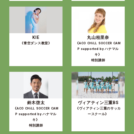
KIE
丸山桂里奈
《青空ダンス教室》
《ACO CHiLL SOCCER CAM
P supported by ハナマル
キ》
特別講師
鈴木啓太
ヴィアティン三重BS
《ACO CHiLL SOCCER CAM
《ヴィアティン三重のサッカ
P supported by ハナマル
ースクール》
キ》
特別講師