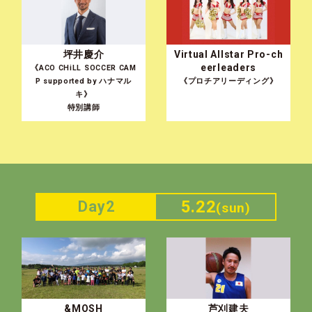
坪井慶介
Virtual Allstar Pro-ch
eerleaders
《ACO CHiLL SOCCER CAM
P supported by ハナマル
《プロチアリーディング》
キ》
特別講師
5.22
Day2
(sun)
&MOSH
芦刈建夫