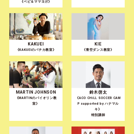
《ベビ＆ママヨガ》
KAKUEI
KIE
《KAKUEIのパチカ教室》
《青空ダンス教室》
MARTIN JOHNSON
鈴木啓太
《MARTINのバイオリン教
《ACO CHiLL SOCCER CAM
室》
P supported by ハナマル
キ》
特別講師