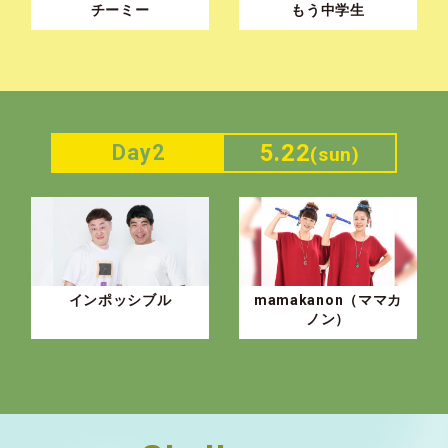
チーミー
もう中学生
5.22
Day2
(sun)
インポッシブル
mamakanon（ママカ
ノン）