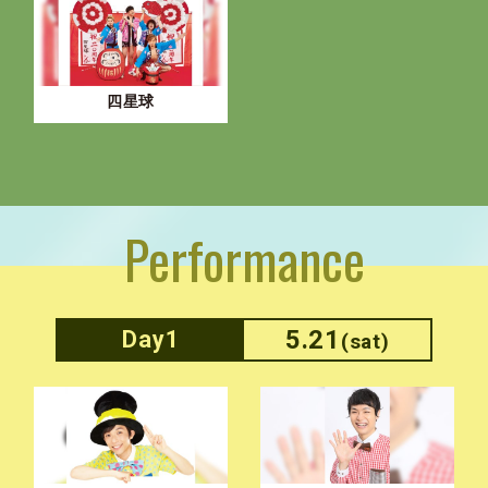
四星球
Performance
5.21
Day1
(sat)